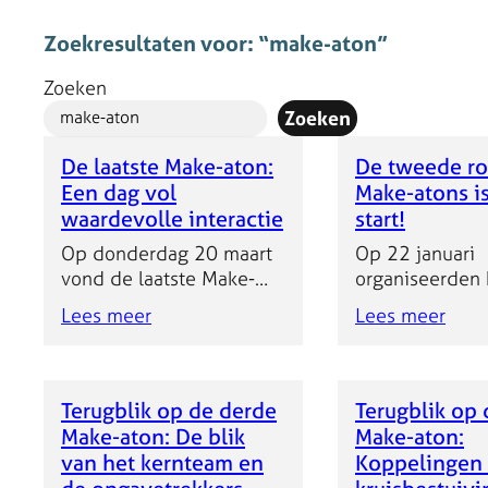
Zoekresultaten voor: “make-aton”
Zoeken
Zoeken
De laatste Make-aton:
De tweede r
Een dag vol
Make-atons i
waardevolle interactie
start!
Op donderdag 20 maart
Op 22 januari
vond de laatste Make-
organiseerden 
aton plaats in het kader
samenwerking 
Lees meer
Lees meer
van de Nationale
ministerie van
Klimaatadaptatiestrategie
Infrastructuur 
(NAS ‘26), bij Kanaal30 in
Waterstaat (Ien
Utrecht. Ruim 100
coördinerend m
Terugblik op de derde
Terugblik op
deelnemers uit
opnieuw een M
Make-aton: De blik
Make-aton:
wetenschap, praktijk en
voor de herzie
van het kernteam en
Koppelingen
beleid doken in de
de Nationale