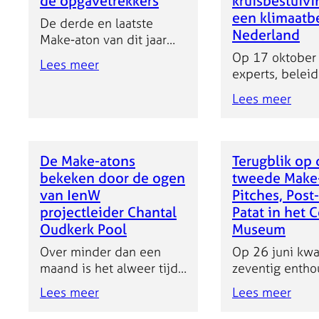
de opgavetrekkers
kruisbestuivi
eerder uitgewerkte
Klimaatadaptat
een klimaatb
De derde en laatste
adaptiepaden voor de
(NAS ‘26). Daa
Nederland
Make-aton van dit jaar
opgaven waterkwaliteit,
willen we in ko
heeft plaatsgevonden, en
Op 17 oktobe
landbouw, natuur,
stappen maken
Lees meer
dit keer werpen we een
experts, belei
seveso-inrichtingen,
ontwikkeling v
blik op het proces door
en wetenschap
nieuwbouw,
adaptatiepade
Lees meer
de ogen van de
de derde en la
klimaatbestendig wonen,
(visualisatie va
opgavetrekkers en het
in deze eerste 
gezondheid en
verschillende
kernteam. In deze blog
samen voor de
werklandschappen.
(beleids)maatr
reflecteren zij op hun
aton reeks bin
de tijd) als inp
De Make-atons
Terugblik op 
ervaringen, de
Nationale
de…
bekeken door de ogen
tweede Make
uitdagingen en de
Klimaatadaptat
van IenW
Pitches, Post-
hoogtepunten van het
(NAS). Na maa
projectleider Chantal
Patat in het 
proces.
intensief werk 
Oudkerk Pool
Museum
Make-aton 1 + 
Over minder dan een
Op 26 juni kw
zomers door he
maand is het alweer tijd
zeventig entho
kernteam), was
voor de derde en
beleidsmakers,
belangrijke bi
Lees meer
Lees meer
daarmee laatste Make-
wetenschapper
Hierin werden
aton die wij in
adviseurs same