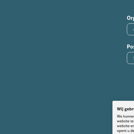
Or
Po
Wij gebr
We kunnen
website t
website-er
opent u de