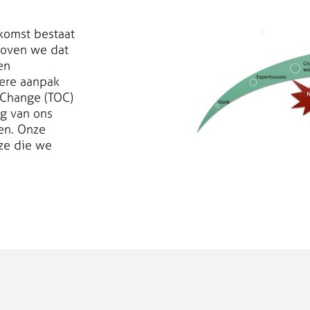
komst bestaat
eloven we dat
en
ere aanpak
 Change (TOC)
g van ons
ien. Onze
ze die we