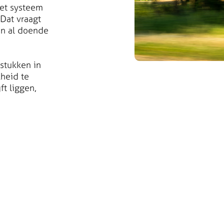
et systeem
Dat vraagt
en al doende
lstukken in
heid te
ft liggen,