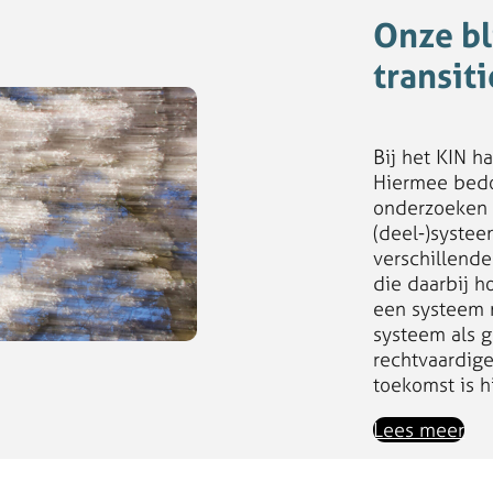
Onze bl
transiti
Bij het KIN h
Hiermee bedo
onderzoeken 
(deel-)systee
verschillend
die daarbij h
een systeem 
systeem als g
rechtvaardige
toekomst is h
Lees meer