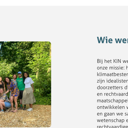
Wie wer
Bij het KIN 
onze missie: 
klimaatbeste
zijn idealist
doorzetters d
en rechtvaar
maatschappel
ontwikkelen 
en gaan we s
wetenschap en
rechtvaardige 