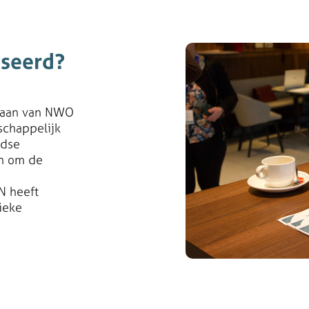
iseerd?
rgaan van NWO
schappelijk
ndse
en om de
N heeft
ieke