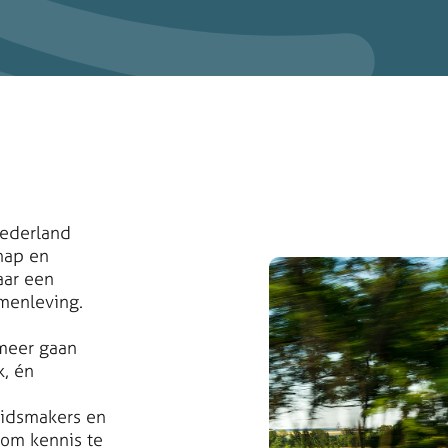
Nederland
hap en
aar een
menleving.
 meer gaan
k, én
eidsmakers en
om kennis te