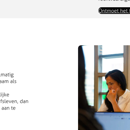
Ontmoet het
lmatig
aam als
ijke
jfsleven, dan
 aan te