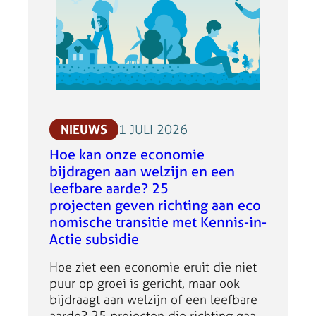
online beschikbaar is. Re-rooting…
t
a
i
r
e
‘
R
e
NIEUWS
1 JULI 2026
-
Hoe kan onze economie
r
bijdragen aan welzijn en een
o
leefbare aarde? 25
o
projecten geven richting aan eco
t
nomische transitie met Kennis-in-
i
Actie subsidie
n
g
Hoe ziet een economie eruit die niet
’
puur op groei is gericht, maar ook
:
bijdraagt aan welzijn of een leefbare
I
aarde? 25 projecten die richting gaan