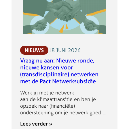
i
s
v
d
i
r
i
d
a
e
i
g
‘
e
e
T
n
r
:
a
K
NIEUWS
18 JUNI 2026
n
e
Vraag nu aan: Nieuwe ronde,
s
n
nieuwe kansen voor
i
n
t
(transdisciplinaire) netwerken
i
i
met de Pact Netwerksubsidie
s
e
-
Werk jij met je netwerk
n
i
aan de klimaattransitie en ben je
a
n
opzoek naar (financiële)
a
-
ondersteuning om je netwerk goed op
r
A
te starten en te professionaliseren? Of
p
c
:
Lees verder »
wil je graag ondersteuning bij het
l
t