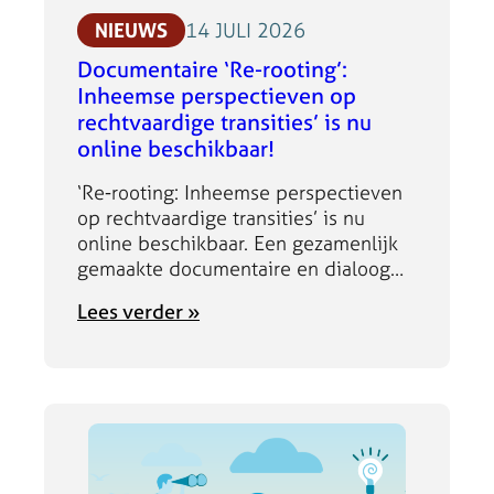
NIEUWS
14 JULI 2026
Documentaire ‘Re-rooting’:
Inheemse perspectieven op
rechtvaardige transities’ is nu
online beschikbaar!
‘Re-rooting: Inheemse perspectieven
op rechtvaardige transities’ is nu
online beschikbaar. Een gezamenlijk
gemaakte documentaire en dialoog
over inheemse principes voor een
:
Lees verder »
rechtvaardige klimaattoekomst. Na
D
een jaar vol inspirerende gesprekken
o
en vertoningen in diverse
c
gemeenschappen, is het ‘Indigenous
u
Liberation Month × Just Transitions
m
Network‘ verheugd te kunnen
e
aankondigen dat Re-rooting nu gratis
n