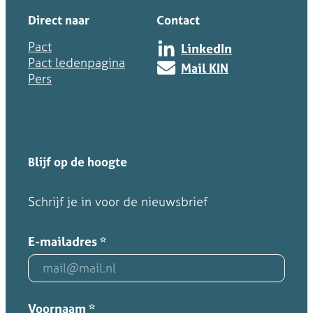
e
n
w
Direct naar
Contact
r
e
i
s
t
Pact
j
LinkedIn
y
w
Pact ledenpagina
d
Mail KIN
s
e
Pers
e
t
r
r
e
k
i
e
e
n
m
n
g
’
m
Blijf op de hoogte
e
t
Schrijf je in voor de nieuwsbrief
d
e
P
E-mailadres
*
a
c
t
N
Voornaam
*