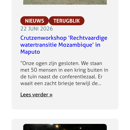
s
n
o
i
s
t
e
s
NIEUWS
TERUGBLIK
i
n
i
22 JUNI 2026
e
b
s
Crutzenworkshop ‘Rechtvaardige
e
l
’
watertransitie Mozambique’ in
e
e
i
Maputo
n
P
s
l
r
n
“Onze ogen zijn gesloten. We staan
e
o
u
met 50 mensen in een kring buiten in
e
j
o
de tuin naast de conferentiezaal. Er
f
e
n
waait een zacht briesje terwijl de
b
c
l
stem van Ana Magaia, een beroemde
a
t
:
Lees verder »
i
Mozambikaanse kunstenares, ons leidt
r
s
C
n
naar onze grootmoeders. Er verschijnt
e
’
r
e
een beeld van haar terwijl ze een
a
:
u
b
emmer water draagt. Wat was de
a
o
t
e
waarde…
r
n
z
s