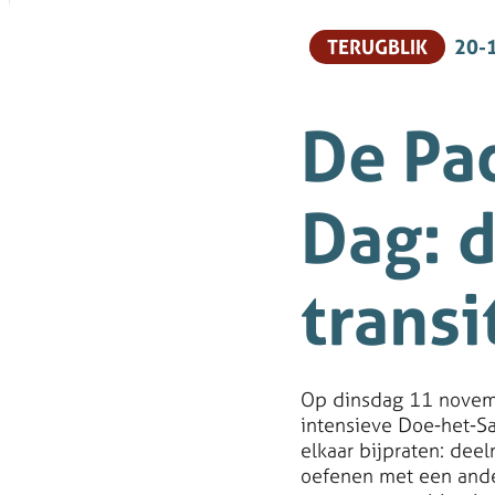
TERUGBLIK
20-
De Pa
Dag: 
transi
Op dinsdag 11 novem
intensieve Doe-het-S
elkaar bijpraten: de
oefenen met een ande