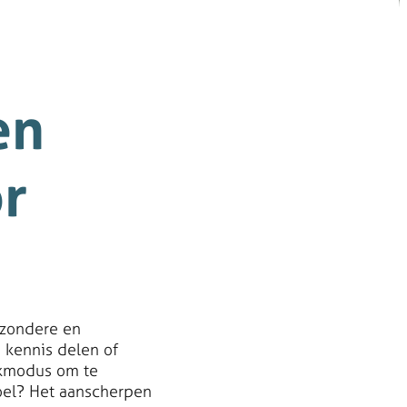
en
r
jzondere en
 kennis delen of
rkmodus om te
oel? Het aanscherpen