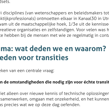
dsets.
ei disciplines (van wetenschappers en beleidsmakers to
raktijkprofessionals) ontmoetten elkaar in Kanaal30 in U
am uit de maatschappelijke hoek, 1/3e uit de kennissec
creatieve organisaties en zelfstandigen. Voor velen was
 te hebben bij de mensen met wie ze regelmatig in conta
mma: wat deden we en waarom?
den voor transities
eken van een centrale vraag:
 de omstandigheden die nodig zijn voor échte transi
niet alleen over nieuwe kennis of technische oplossinge
 samenwerken, omgaan met onzekerheid, en het kunnen
as precies wat we op deze dag oefenden.