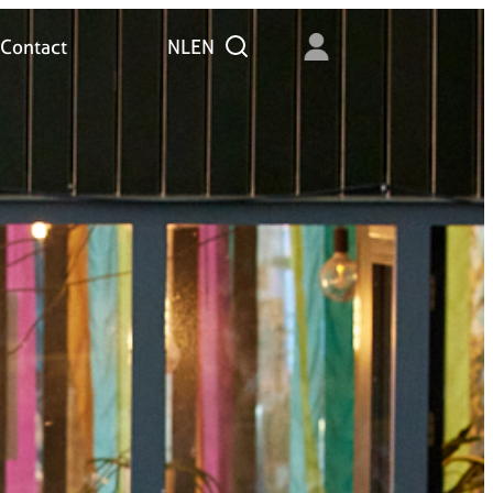
Contact
NL
EN
Zoeken
Contact
NL
EN
Zoeken