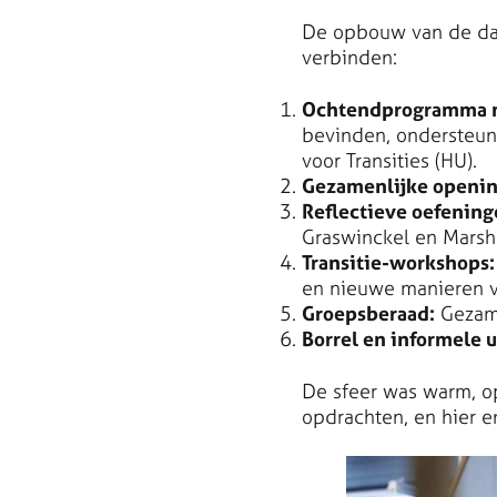
De opbouw van de dag
verbinden:
Ochtendprogramma m
bevinden, ondersteund
voor Transities (HU).
Gezamenlijke opening
Reflectieve oefening
Graswinckel en Marsh
Transitie-workshops:
en nieuwe manieren v
Groepsberaad:
Gezame
Borrel en informele u
De sfeer was warm, op
opdrachten, en hier e