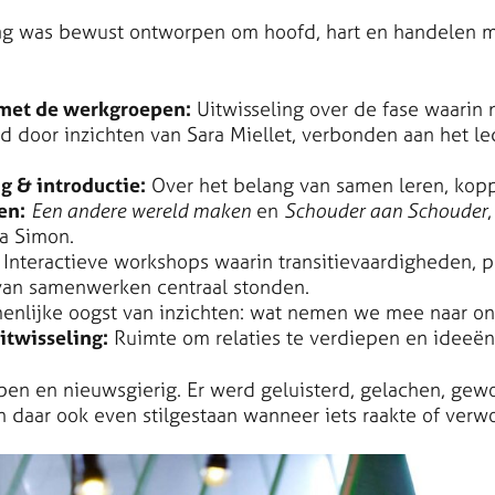
 was bewust ontworpen om hoofd, hart en handelen me
et de werkgroepen:
Uitwisseling over de fase waarin 
 door inzichten van Sara Miellet, verbonden aan het l
 & introductie:
Over het belang van samen leren, kopp
en:
Een andere wereld maken
en
Schouder aan Schouder
a Simon.
Interactieve workshops waarin transitievaardigheden, p
an samenwerken centraal stonden.
nlijke oogst van inzichten: wat nemen we mee naar onz
itwisseling:
Ruimte om relaties te verdiepen en ideeën 
en en nieuwsgierig. Er werd geluisterd, gelachen, gew
n daar ook even stilgestaan wanneer iets raakte of ver