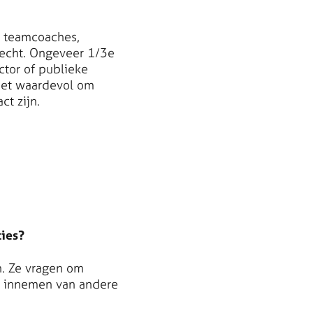
t teamcoaches,
trecht. Ongeveer 1/3e
tor of publieke
 het waardevol om
ct zijn.
ties?
n. Ze vragen om
 innemen van andere