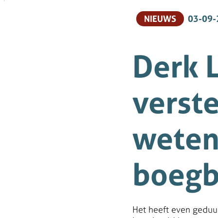
NIEUWS
03-09-
Derk 
verste
weten
boegb
Het heeft even geduu