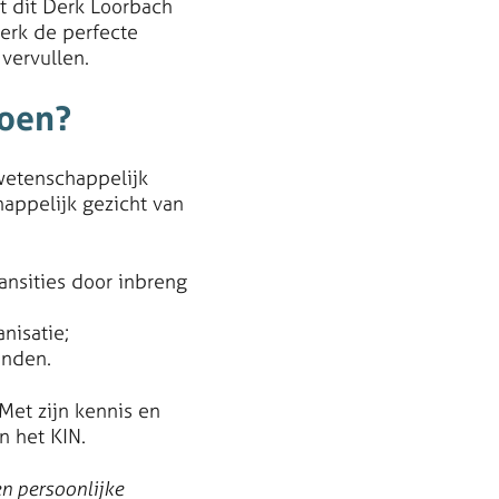
 dit Derk Loorbach
erk de perfecte
vervullen.
doen?
wetenschappelijk
happelijk gezicht van
ansities door inbreng
nisatie;
anden.
Met zijn kennis en
n het KIN.
en persoonlijke