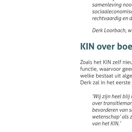
samenleving noodz
sociaaleconomisc
rechtvaardig en d
Derk Loorbach, w
KIN over bo
Zoals het KIN zelf ni
functie, waarvoor gee
welke bestaat uit al
Derk zal in het eerst
‘Wij zijn heel bl
over transitiema
bevorderen van sa
wetenschap’ als z
van het KIN.’