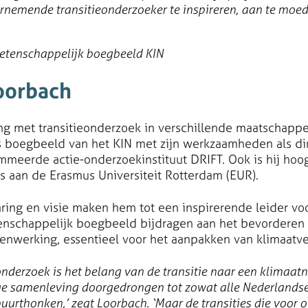
rnemende transitieonderzoeker te inspireren, aan te moed
etenschappelijk boegbeeld KIN
oorbach
ng met transitieonderzoek in verschillende maatschappe
ls boegbeeld van het KIN met zijn werkzaamheden als di
mmeerde actie-onderzoekinstituut DRIFT. Ook is hij hoog
s aan de Erasmus Universiteit Rotterdam (EUR).
ring en visie maken hem tot een inspirerende leider voor
etenschappelijk boegbeeld bijdragen aan het bevorderen 
menwerking, essentieel voor het aanpakken van klimaatv
nderzoek is het belang van de transitie naar een klimaatn
e samenleving doorgedrongen tot zowat alle Nederlands
buurthonken,’ zegt Loorbach. ‘Maar de transities die voor