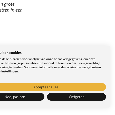
n grote
tten in een
uiken cookies
 boegbeeld een nieuwe
 deze plaatsen voor analyse van onze bezoekersgegevens, om onze
directie compleet,
e verbeteren, gepersonaliseerde inhoud te tonen en om u een geweldige
appelijk boegbeeld.
varing te bieden. Voor meer informatie over de cookies die we gebruiken
a anderhalve dag.
 instellingen.
pert als het gaat
Accepteer alles
aring met het
ie in de
Nee, pas aan
Weigeren
 en zichtbaarheid