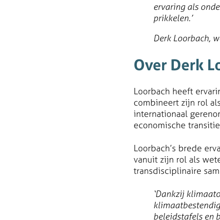
ervaring als onde
prikkelen.’
Derk Loorbach, w
Over Derk L
Loorbach heeft ervari
combineert zijn rol a
internationaal gereno
economische transitie
Loorbach’s brede erva
vanuit zijn rol als w
transdisciplinaire sa
‘Dankzij klimaato
klimaatbestendig
beleidstafels en 