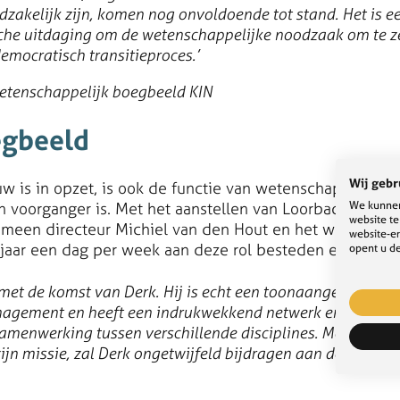
akelijk zijn, komen nog onvoldoende tot stand. Het is ee
he uitdaging om de wetenschappelijke noodzaak om te ze
emocratisch transitieproces.’
etenschappelijk boegbeeld KIN
egbeeld
Wij gebr
euw is in opzet, is ook de functie van wetenschappelijk
We kunnen
n voorganger is. Met het aanstellen van Loorbach is de 
website t
gemeen directeur Michiel van den Hout en het wetensch
website-er
e jaar een dag per week aan deze rol besteden en daarn
opent u de
ij met de komst van Derk. Hij is echt een toonaangevende ex
nagement en heeft een indrukwekkend netwerk en veel erv
menwerking tussen verschillende disciplines. Met ‘transit
ijn missie, zal Derk ongetwijfeld bijdragen aan de impact