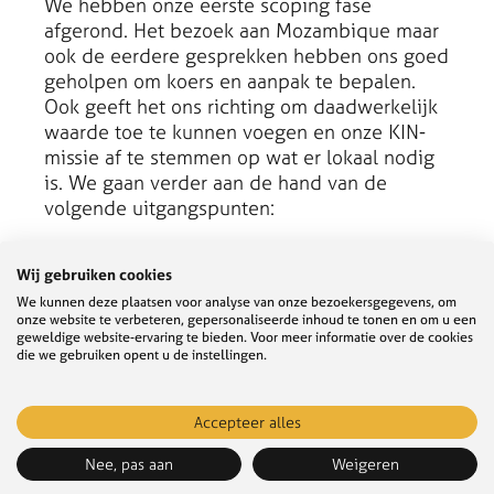
We hebben onze eerste scoping fase
afgerond. Het bezoek aan Mozambique maar
ook de eerdere gesprekken hebben ons goed
geholpen om koers en aanpak te bepalen.
Ook geeft het ons richting om daadwerkelijk
waarde toe te kunnen voegen en onze KIN-
missie af te stemmen op wat er lokaal nodig
is. We gaan verder aan de hand van de
volgende uitgangspunten:
We zien toegevoegde waarde in (1) het
Wij gebruiken cookies
versterken van het onderzoekslandschap voor
We kunnen deze plaatsen voor analyse van onze bezoekersgegevens, om
meer impact bij klimaatbestendigheid, (2) het
onze website te verbeteren, gepersonaliseerde inhoud te tonen en om u een
toepassen van een transitieperspectief in de
geweldige website-ervaring te bieden. Voor meer informatie over de cookies
die we gebruiken opent u de instellingen.
aanpak van maatschappelijke uitdagingen, en
(3) een focus op decentrale uitvoering en
eigenaarschap van klimaatplannen.
Accepteer alles
We starten met een afbakening op
watermanagement transities voor
Nee, pas aan
Weigeren
klimaatbestendigheid.