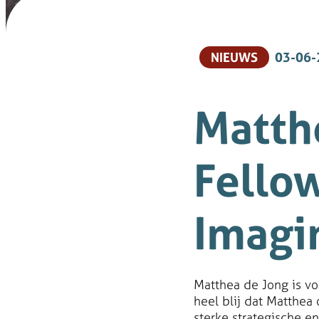
NIEUWS
03-06-
Matthe
Fello
Imagin
Matthea de Jong is vo
heel blij dat Matthea
sterke strategische en