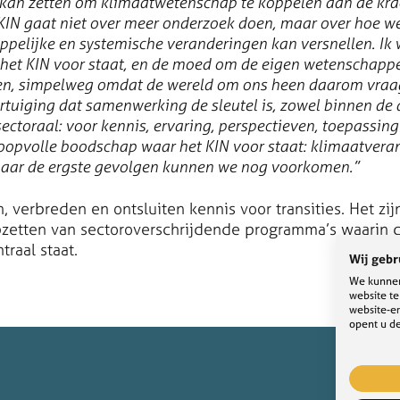
 kan zetten om klimaatwetenschap te koppelen aan de kra
 KIN gaat niet over meer onderzoek doen, maar over hoe w
pelijke en systemische veranderingen kan versnellen. Ik 
het KIN voor staat, en de moed om de eigen wetenschappel
n, simpelweg omdat de wereld om ons heen daarom vraagt
rtuiging dat samenwerking de sleutel is, zowel binnen de
sectoraal: voor kennis, ervaring, perspectieven, toepassin
oopvolle boodschap waar het KIN voor staat: klimaatveran
aar de ergste gevolgen kunnen we nog voorkomen.”
 verbreden en ontsluiten kennis voor transities. Het zij
pzetten van sectoroverschrijdende programma’s waarin 
traal staat.
Wij gebr
We kunnen
website t
website-er
opent u de