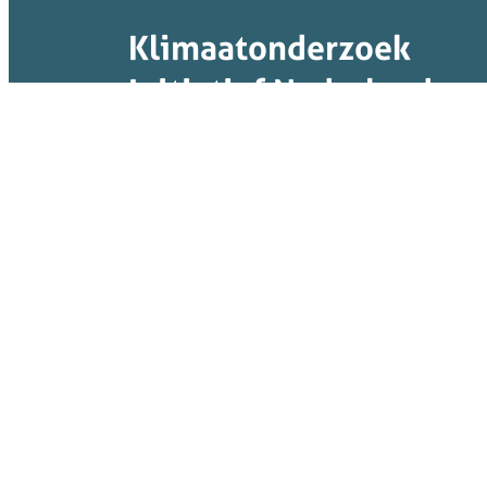
Klimaatonderzoek
Initiatief Nederland
Een initiatief van
KIN verbindt, verbreedt, verdiept en
ontsluit kennis voor transities naar een
klimaatneutrale en klimaatbestendige