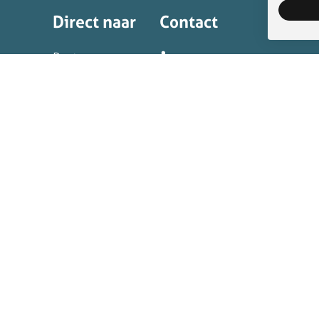
Direct naar
Contact
Bl
Pact
LinkedIn
Sch
Pact ledenpagina
Mail KIN
Pers
E-
Vo
Or