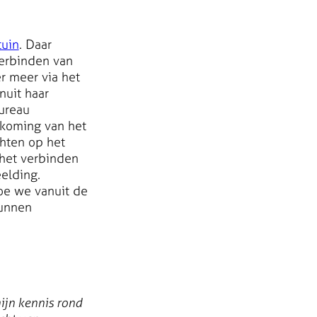
tuin
. Daar
verbinden van
r meer via het
nuit haar
Bureau
dkoming van het
chten op het
het verbinden
elding.
hoe we vanuit de
kunnen
mijn kennis rond