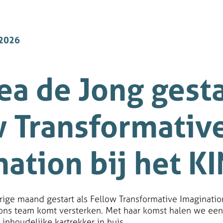
2026
a de Jong gesta
w Transformativ
ation bij het KI
rige maand gestart als Fellow Transformative Imagination
 ons team komt versterken. Met haar komst halen we een
 inhoudelijke kartrekker in huis.