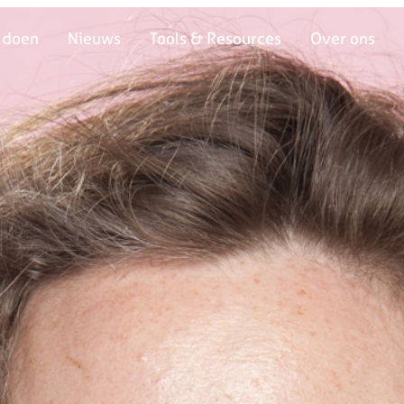
 doen
Nieuws
Tools & Resources
Over ons
 doen
Nieuws
Tools & Resources
Over ons