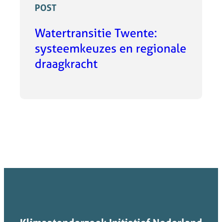
POST
Watertransitie Twente:
systeemkeuzes en regionale
draagkracht