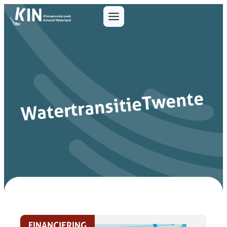
WatertransitieTwente
FINANCIERING