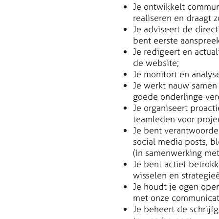
Je ontwikkelt commun
realiseren en draagt 
Je adviseert de direc
bent eerste aanspreek
Je redigeert en actua
de website;
Je monitort en analyse
Je werkt nauw samen 
goede onderlinge ver
Je organiseert proac
teamleden voor projec
Je bent verantwoordel
social media posts, b
(in samenwerking me
Je bent actief betro
wisselen en strategieë
Je houdt je ogen open
met onze communicati
Je beheert de schrijf