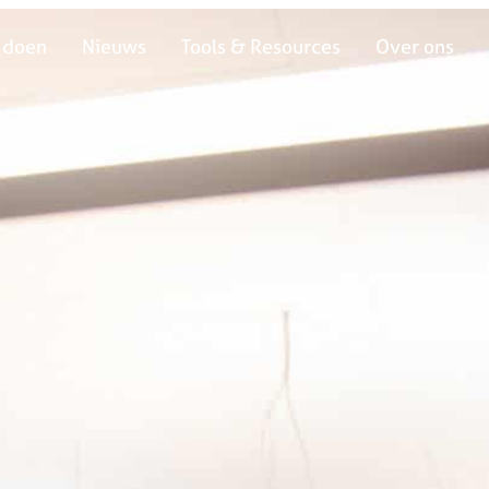
 doen
Nieuws
Tools & Resources
Over ons
 doen
Nieuws
Tools & Resources
Over ons