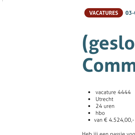
VACATURES
03-
(geslo
Commu
vacature 4444
Utrecht
24 uren
hbo
van € 4.524,00,-
Heb jij een passie vo