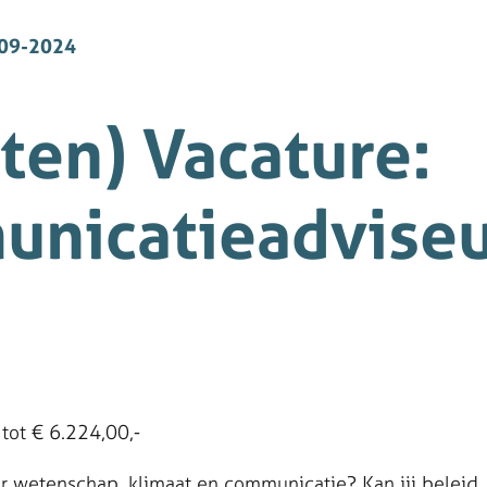
09-2024
ten) Vacature:
nicatieadvise
 tot € 6.224,00,-
or wetenschap, klimaat en communicatie? Kan jij beleid, 