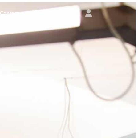
Contact
NL
EN
Zoeken
Contact
NL
Zoeken