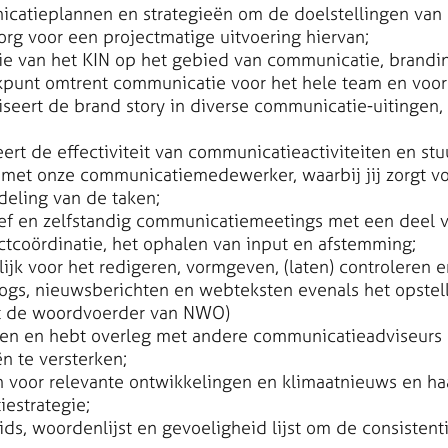
icatieplannen en strategieën om de doelstellingen van
zorg voor een projectmatige uitvoering hiervan;
tie van het KIN op het gebied van communicatie, brandi
punt omtrent communicatie voor het hele team en voor 
liseert de brand story in diverse communicatie-uitingen,
ert de effectiviteit van communicatieactiviteiten en stu
met onze communicatiemedewerker, waarbij jij zorgt voo
deling van de taken;
tief en zelfstandig communicatiemeetings met een deel 
tcoördinatie, het ophalen van input en afstemming;
ijk voor het redigeren, vormgeven, (laten) controleren 
logs, nieuwsberichten en webteksten evenals het opstel
t de woordvoerder van NWO)
kken en hebt overleg met andere communicatieadviseurs 
n te versterken;
 voor relevante ontwikkelingen en klimaatnieuws en haak
estrategie;
gids, woordenlijst en gevoeligheid lijst om de consisten