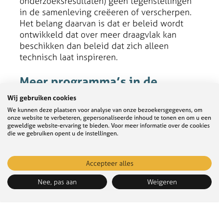
onderzoeksresultaten) geen tegenstellingen
in de samenleving creëeren of verscherpen.
Het belang daarvan is dat er beleid wordt
ontwikkeld dat over meer draagvlak kan
beschikken dan beleid dat zich alleen
technisch laat inspireren.
Meer programma’s in de
komende jaren
Wij gebruiken cookies
We kunnen deze plaatsen voor analyse van onze bezoekersgegevens, om
onze website te verbeteren, gepersonaliseerde inhoud te tonen en om u een
In de komende jaren zal KIN meer
geweldige website-ervaring te bieden. Voor meer informatie over de cookies
programma’s op deze manier tot ontwikkeling
die we gebruiken opent u de instellingen.
brengen, waarbij ook andere instrumenten
ingezet zullen worden, die bijvoorbeeld meer
Accepteer alles
kleinschalig en/of verbindend zijn. Het
onderliggende thema zal in alle programma’s
Nee, pas aan
Weigeren
gelijk zijn, namelijk dat de activiteiten een
klimaatneutraal, klimaatbestendig en
klimaatrechtvaardige samenleving dichterbij