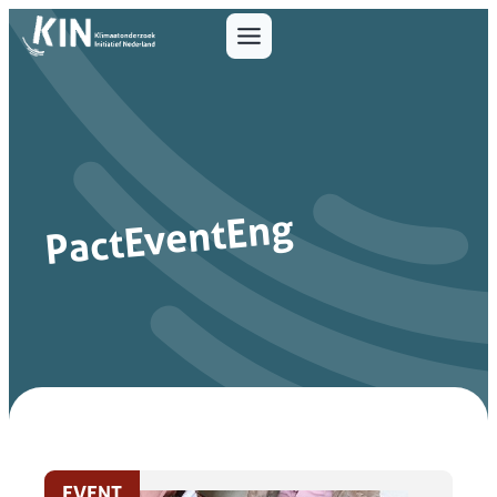
PactEventEng
EVENT