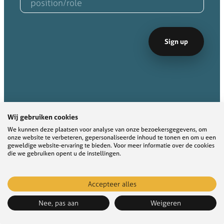
Wij gebruiken cookies
We kunnen deze plaatsen voor analyse van onze bezoekersgegevens, om
onze website te verbeteren, gepersonaliseerde inhoud te tonen en om u een
geweldige website-ervaring te bieden. Voor meer informatie over de cookies
die we gebruiken opent u de instellingen.
© Klimaatonderzoek Initiatief Nederland |
Privacy Statement
|
Cookie policy
Accepteer alles
Nee, pas aan
Weigeren