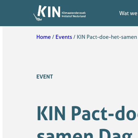
Wat we
Wat we
Home
/
Events
/
KIN Pact-doe-het-samen
EVENT
KIN Pact-do
samen Dag