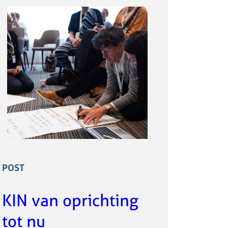
POST
KIN van oprichting
tot nu