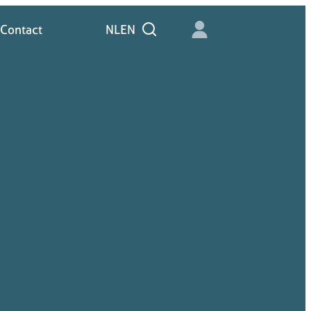
Contact
NL
EN
Zoeken
Contact
NL
Zoeken